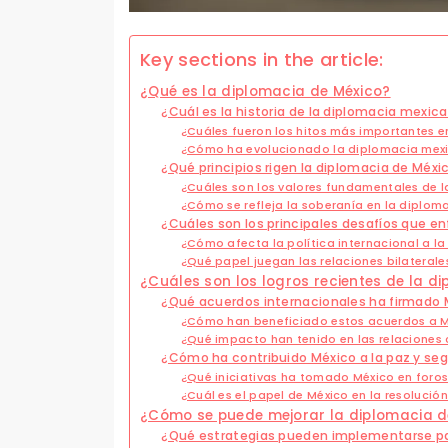
Key sections in the article:
¿Qué es la diplomacia de México?
¿Cuál es la historia de la diplomacia mexic
¿Cuáles fueron los hitos más importantes en
¿Cómo ha evolucionado la diplomacia mexic
¿Qué principios rigen la diplomacia de Méxi
¿Cuáles son los valores fundamentales de 
¿Cómo se refleja la soberanía en la diplom
¿Cuáles son los principales desafíos que e
¿Cómo afecta la política internacional a l
¿Qué papel juegan las relaciones bilaterale
¿Cuáles son los logros recientes de la d
¿Qué acuerdos internacionales ha firmado
¿Cómo han beneficiado estos acuerdos a 
¿Qué impacto han tenido en las relaciones 
¿Cómo ha contribuido México a la paz y seg
¿Qué iniciativas ha tomado México en foros
¿Cuál es el papel de México en la resolució
¿Cómo se puede mejorar la diplomacia de
¿Qué estrategias pueden implementarse par