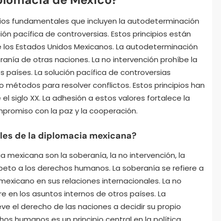
ipios fundamentales que incluyen la autodeterminación
ción pacífica de controversias. Estos principios están
e los Estados Unidos Mexicanos. La autodeterminación
ranía de otras naciones. La no intervención prohíbe la
s países. La solución pacífica de controversias
 métodos para resolver conflictos. Estos principios han
 el siglo XX. La adhesión a estos valores fortalece la
mpromiso con la paz y la cooperación.
les de la diplomacia mexicana?
 mexicana son la soberanía, la no intervención, la
peto a los derechos humanos. La soberanía se refiere a
exicano en sus relaciones internacionales. La no
re en los asuntos internos de otros países. La
e el derecho de las naciones a decidir su propio
hos humanos es un principio central en la política