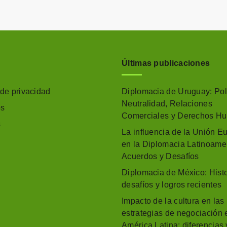
Últimas publicaciones
 de privacidad
Diplomacia de Uruguay: Polí
Neutralidad, Relaciones
os
Comerciales y Derechos H
s
La influencia de la Unión E
en la Diplomacia Latinoame
Acuerdos y Desafíos
Diplomacia de México: Histo
desafíos y logros recientes
Impacto de la cultura en las
estrategias de negociación 
América Latina: diferencias 