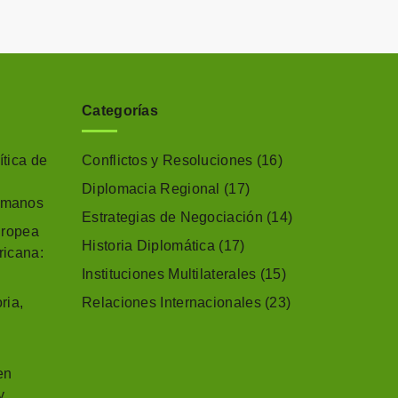
Categorías
tica de
Conflictos y Resoluciones
(16)
Diplomacia Regional
(17)
umanos
Estrategias de Negociación
(14)
uropea
Historia Diplomática
(17)
ricana:
Instituciones Multilaterales
(15)
ria,
Relaciones Internacionales
(23)
en
y