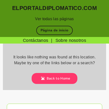
ELPORTALDIPLOMATICO.COM
Ver todas las páginas
Página de inicio
Contáctanos
|
Sobre nosotros
Skip
to
It looks like nothing was found at this location.
content
Maybe try one of the links below or a search?
Back to Home